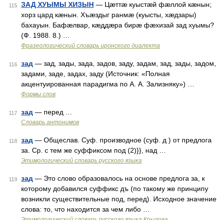
ЗАД ХУЫМЫ ХИЗЫН
— Цæттæ куыстæй фæллой кæнын;
115
хорз цард кæнын. Хъæздыг ранмæ (куысты, хæдзары)
бахауын. Бафæлвар, кæддæра бирæ фæхизай зад хуымы?
(Ф. 1988. 8.) …
Фразеологический словарь иронского диалекта
зад
— зад, зады, зада, задов, заду, задам, зад, зады, задом,
116
задами, заде, задах, заду (Источник: «Полная
акцентуированная парадигма по А. А. Зализняку») …
Формы слов
зад
— перед …
117
Словарь антонимов
зад
— Общеслав. Суф. производное (суф. д ) от предлога
118
за. Ср. с тем же суффиксом под (2)}}, над …
Этимологический словарь русского языка
зад
— Это слово образовалось на основе предлога за, к
119
которому добавился суффикс дъ (по такому же принципу
возникли существительные под, перед). Исходное значение
слова: то, что находится за чем либо …
Этимологический словарь русского языка Крылова