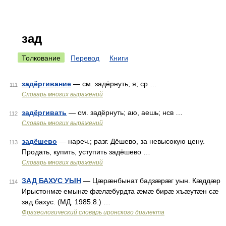
зад
Толкование
Перевод
Книги
задёргивание
— см. задёрнуть; я; ср …
111
Словарь многих выражений
задёргивать
— см. задёрнуть; аю, аешь; нсв …
112
Словарь многих выражений
задёшево
— нареч.; разг. Дёшево, за невысокую цену.
113
Продать, купить, уступить задёшево …
Словарь многих выражений
ЗАД БАХУС УЫН
— Цæрæнбынат бадзæрæг уын. Кæддæр
114
Ирыстонмæ емынæ фæлæбурдта æмæ бирæ хъæутæн сæ
зад бахус. (МД. 1985.8.) …
Фразеологический словарь иронского диалекта