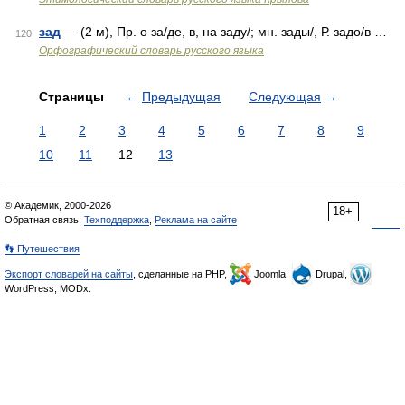
зад
— (2 м), Пр. о за/де, в, на заду/; мн. зады/, Р. задо/в …
120
Орфографический словарь русского языка
Страницы
←
Предыдущая
Следующая
→
1
2
3
4
5
6
7
8
9
10
11
12
13
© Академик, 2000-2026
18+
Обратная связь:
Техподдержка
,
Реклама на сайте
👣 Путешествия
Экспорт словарей на сайты
, сделанные на PHP,
Joomla,
Drupal,
WordPress, MODx.